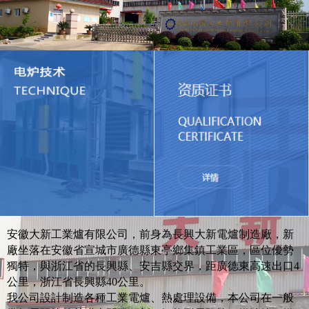
安徽大新工業爐有限公司，前身為長興大新電爐制造廠，新
廠坐落在安徽省宣城市廣德縣東亭鄉集鎮工業區，區位優勢
獨特，與浙江省的長興縣、安吉縣交界，距廣德東高速出口4
公里，浙江省長興縣40公里。
我公司設計制造各種工業電爐、熱處理設備，本公司在一般