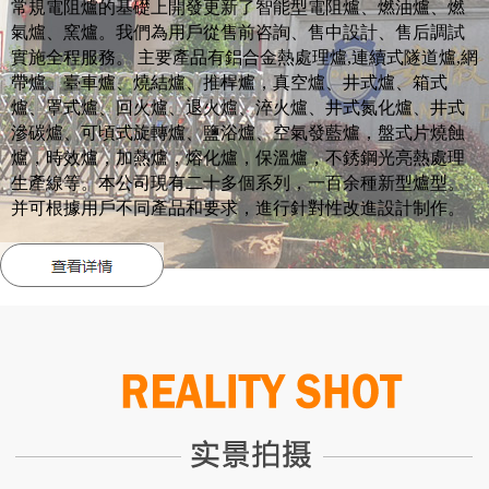
常規電阻爐的基礎上開發更新了智能型電阻爐、燃油爐、燃
氣爐、窯爐。我們為用戶從售前咨詢、售中設計、售后調試
實施全程服務。 主要產品有鋁合金熱處理爐,連續式隧道爐,網
帶爐、臺車爐、燒結爐、推桿爐，真空爐、井式爐、箱式
爐、罩式爐、回火爐、退火爐、淬火爐、井式氮化爐、井式
滲碳爐、可頃式旋轉爐、鹽浴爐、空氣發藍爐，盤式片燒蝕
爐，時效爐，加熱爐，熔化爐，保溫爐，不銹鋼光亮熱處理
生產線等。本公司現有二十多個系列，一百余種新型爐型。
并可根據用戶不同產品和要求，進行針對性改進設計制作。