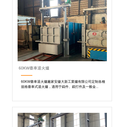
60KW臺車退火爐
60KW臺車退火爐廠家安徽大新工業爐有限公司定制各種
規格臺車式退火爐，適用于鑄件、鍛打件及一般金...