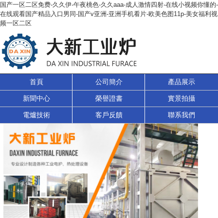
国产一区二区免费-久久伊-午夜桃色-久久aaa-成人激情四射-在线小视频你懂的-
在线观看国产精品入口男同-国产v亚洲-亚洲手机看片-欧美色图11p-美女福利视
频一区二区
首頁
公司簡介
產品展示
新聞中心
榮譽證書
實景拍攝
電爐技術
客戶反饋
聯系我們