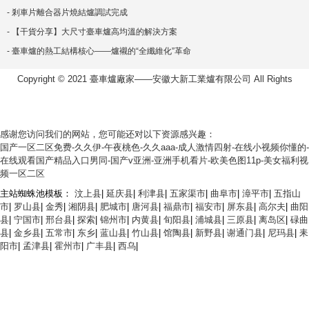
- 剎車片離合器片燒結爐調試完成
- 【干貨分享】大尺寸臺車爐高均溫的解決方案
- 臺車爐的熱工結構核心——爐襯的“全纖維化”革命
Copyright © 2021 臺車爐廠家——安徽大新工業爐有限公司 All Rights
感谢您访问我们的网站，您可能还对以下资源感兴趣：
国产一区二区免费-久久伊-午夜桃色-久久aaa-成人激情四射-在线小视频你懂的-
在线观看国产精品入口男同-国产v亚洲-亚洲手机看片-欧美色图11p-美女福利视
频一区二区
主站蜘蛛池模板：
汶上县
|
延庆县
|
利津县
|
五家渠市
|
曲阜市
|
漳平市
|
五指山
市
|
罗山县
|
金秀
|
湘阴县
|
肥城市
|
唐河县
|
福鼎市
|
福安市
|
屏东县
|
高尔夫
|
曲阳
县
|
宁国市
|
邢台县
|
探索
|
锦州市
|
内黄县
|
旬阳县
|
浦城县
|
三原县
|
离岛区
|
碌曲
县
|
金乡县
|
五常市
|
东乡
|
蓝山县
|
竹山县
|
馆陶县
|
新野县
|
谢通门县
|
尼玛县
|
耒
阳市
|
孟津县
|
霍州市
|
广丰县
|
西乌
|