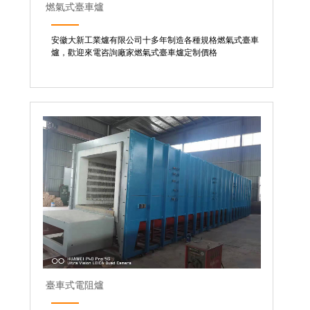
燃氣式臺車爐
安徽大新工業爐有限公司十多年制造各種規格燃氣式臺車
爐，歡迎來電咨詢廠家燃氣式臺車爐定制價格
臺車式電阻爐