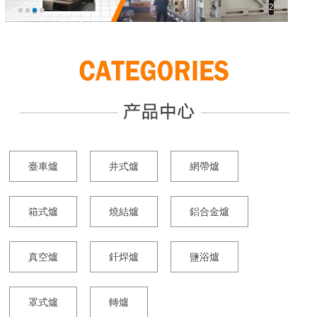
3
臺車爐
井式爐
網帶爐
箱式爐
燒結爐
鋁合金爐
真空爐
釬焊爐
鹽浴爐
罩式爐
轉爐